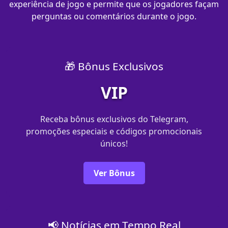
experiência de jogo e permite que os jogadores façam
perguntas ou comentários durante o jogo.
🎁 Bônus Exclusivos
VIP
Receba bônus exclusivos do Telegram,
promoções especiais e códigos promocionais
únicos!
Ver Bônus
📢 Notícias em Tempo Real