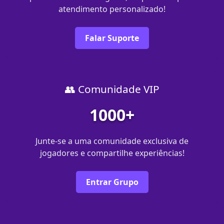
atendimento personalizado!
Falar Suporte
👥 Comunidade VIP
1000+
Junte-se a uma comunidade exclusiva de
jogadores e compartilhe experiências!
Entrar Grupo