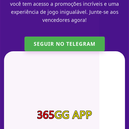
você tem acesso a promoções incríveis e uma
experiência de jogo inigualável. Junte-se aos
vencedores agora!
SEGUIR NO TELEGRAM