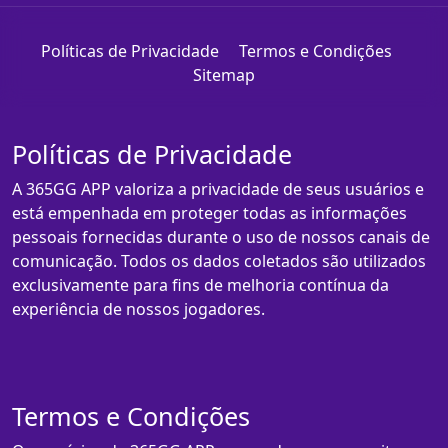
Políticas de Privacidade
Termos e Condições
Sitemap
Políticas de Privacidade
A 365GG APP valoriza a privacidade de seus usuários e
está empenhada em proteger todas as informações
pessoais fornecidas durante o uso de nossos canais de
comunicação. Todos os dados coletados são utilizados
exclusivamente para fins de melhoria contínua da
experiência de nossos jogadores.
Termos e Condições